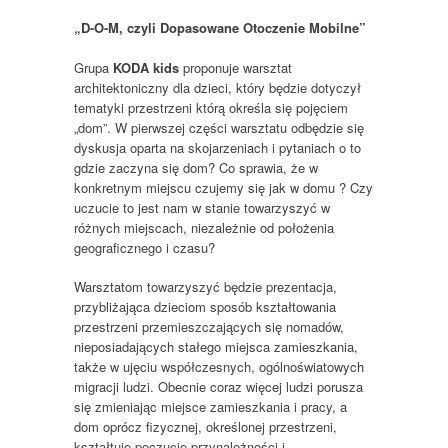
„D-O-M, czyli Dopasowane Otoczenie Mobilne”
Grupa
KODA kids
proponuje warsztat
architektoniczny dla dzieci, który będzie dotyczył
tematyki przestrzeni którą określa się pojęciem
„dom”. W pierwszej części warsztatu odbędzie się
dyskusja oparta na skojarzeniach i pytaniach o to
gdzie zaczyna się dom? Co sprawia, że w
konkretnym miejscu czujemy się jak w domu ? Czy
uczucie to jest nam w stanie towarzyszyć w
różnych miejscach, niezależnie od położenia
geograficznego i czasu?
Warsztatom towarzyszyć będzie prezentacja,
przybliżająca dzieciom sposób kształtowania
przestrzeni przemieszczających się nomadów,
nieposiadających
stałego miejsca zamieszkania,
także w ujęciu współczesnych, ogólnoświatowych
migracji ludzi. Obecnie coraz więcej ludzi porusza
się zmieniając miejsce zamieszkania i pracy, a
dom oprócz fizycznej, określonej przestrzeni,
kształtuje poczucie przynależności i