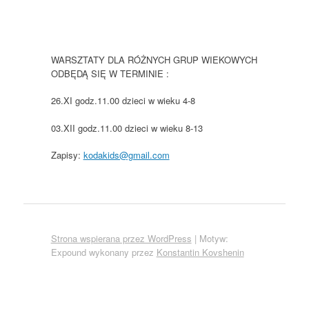
WARSZTATY DLA RÓŻNYCH GRUP WIEKOWYCH
ODBĘDĄ SIĘ W TERMINIE :
26.XI godz.11.00 dzieci w wieku 4-8
03.XII godz.11.00 dzieci w wieku 8-13
Zapisy:
kodakids@gmail.com
Strona wspierana przez WordPress
|
Motyw:
Expound wykonany przez
Konstantin Kovshenin