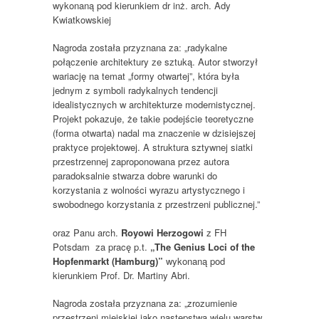
wykonaną pod kierunkiem dr inż. arch. Ady
Kwiatkowskiej
Nagroda została przyznana za: „radykalne
połączenie architektury ze sztuką. Autor stworzył
wariację na temat „formy otwartej”, która była
jednym z symboli radykalnych tendencji
idealistycznych w architekturze modernistycznej.
Projekt pokazuje, że takie podejście teoretyczne
(forma otwarta) nadal ma znaczenie w dzisiejszej
praktyce projektowej. A struktura sztywnej siatki
przestrzennej zaproponowana przez autora
paradoksalnie stwarza dobre warunki do
korzystania z wolności wyrazu artystycznego i
swobodnego korzystania z przestrzeni publicznej.”
oraz Panu arch.
Royowi Herzogowi
z FH
Potsdam
za pracę p.t.
„The Genius Loci of the
Hopfenmarkt (Hamburg)”
wykonaną pod
kierunkiem Prof. Dr. Martiny Abri.
Nagroda została przyznana za: „zrozumienie
przestrzeni miejskiej jako następstwa wielu warstw,