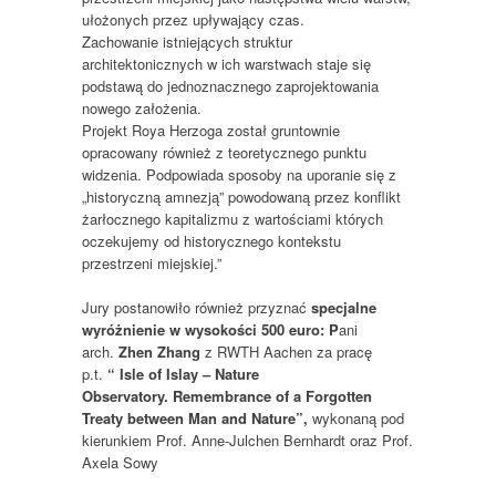
ułożonych przez upływający czas.
Zachowanie istniejących struktur
architektonicznych w ich warstwach staje się
podstawą do jednoznacznego zaprojektowania
nowego założenia.
Projekt Roya Herzoga został gruntownie
opracowany również z teoretycznego punktu
widzenia. Podpowiada sposoby na uporanie się z
„historyczną amnezją” powodowaną przez konflikt
żarłocznego kapitalizmu z wartościami których
oczekujemy od historycznego kontekstu
przestrzeni miejskiej.”
Jury postanowiło również przyznać
specjalne
wyróżnienie w wysokości 500 euro: P
ani
arch.
Zhen Zhang
z RWTH Aachen za pracę
p.t.
“ Isle of Islay – Nature
Observatory. Remembrance of a Forgotten
Treaty between Man and Nature”,
wykonaną pod
kierunkiem Prof. Anne-Julchen Bernhardt oraz Prof.
Axela Sowy