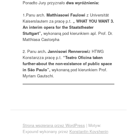
Ponadto Jury przyznało
dwa wyróżnienia:
1.Panu arch.
Matthiasowi Faulowi
z Universität
Kaiserslautern za pracę p.t.
„ WHAT YOU WANT 3.
An interim opera for the Staatstheater
Stuttgart
”,
wykonaną pod kierunkiem apl. Prof. Dr.
Matthiasa Castorpha
2. Panu arch
. Jannisowi Rennerowi
z HTWG
Konstanzza pracę p.t.
“Teatro Oficina taken
further-about the non-existance of public space
in São Paulo”,
wykonaną pod kierunkiem Prof.
Myriam Gautschi.
Strona wspierana przez WordPress
|
Motyw:
Expound wykonany przez
Konstantin Kovshenin