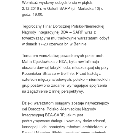
Wernisaż wystawy odbędzie się w piątek,
2.12.2016 r. w Galerii SARP (ul. Mariacka 10) o
godz. 19:00.
Tegoroczny Finał Dorocznej Polsko-Niemieckiej
Nagrody Integracyjnej BDA – SARP wraz z
towarzyszącymi mu tradycyjnie warsztatami odbył
w dniach 17-20 czerwca br. w Berlinie.
Tematem warsztatów, powadzonych przez arch.
Matta Cęckiewicza z BDA, była rewitalizacja
obszaru dawnej fabryki lodu, mieszczącej się przy
Kopenicker Strasse w Berlinie. Przed każdą z
czterech międzynarodowych, polsko – niemieckich
grup postawiono zadanie, wymagające spojrzenia
na zagadnienie z innej perspektywy.
Dzięki warsztatom osiągany zostaje najważniejszy
cel Dorocznej Polsko -Niemieckiej Nagrody
Integracyjnej BDA-SARP, jakim jest
podtrzymywanie dialogu i wymiany doświadczeń,
koncepcji i idei pomiędzy młodymi architektami z
Polski i Niemiec. Efekty wspólnej pracy młodych