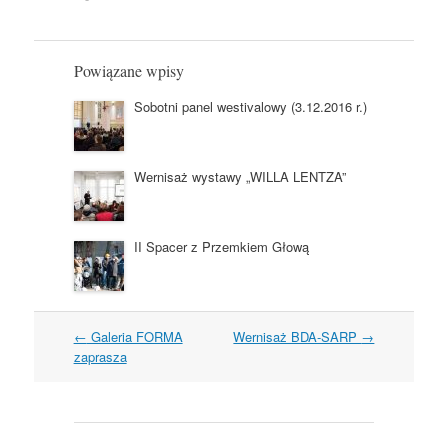
Powiązane wpisy
Sobotni panel westivalowy (3.12.2016 r.)
Wernisaż wystawy „WILLA LENTZA”
II Spacer z Przemkiem Głową
Nawigacja
←
Galeria FORMA
Wernisaż BDA-SARP
→
wpisów
zaprasza