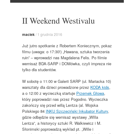
Skocz
do
II Weekend Westivalu
maciek
/
1 grudnia 2016
Już jutro spotkanie z Robertem Koniecznym, pokaz
filmu (uwaga: o 17:30!) „Hawana, sztuka tworzenia
ruin” – wprowadzi nas Magdalena Felis. Po filmie
wernisaż BDA-SARP i DOMówka, czyli impreza nie
tylko dla studentów.
W sobotę o 11:00 w Galerii SARP (ul. Mariacka 10)
warsztaty dla dzieci prowadzone przez
KODA kids
,
a o 12:00 z wycieczką startuje
Przemek Głowa
,
który poprowadzi nas przez Pogodno. Wycieczka
zakończy się przed willą Lentza (al. Wojska
Polskiego 84
INKU Szczeciński Inkubator Kultury
,
gdzie odbędzie się wernisaż wystawy „WIlla
Lentza”, a historycy sztuki R. Walkiewicz i M.
Słonimski poprowadzą wykład pt. „Wille i