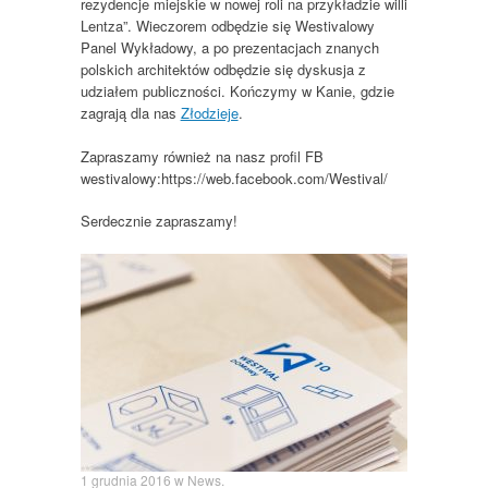
rezydencje miejskie w nowej roli na przykładzie willi
Lentza”. Wieczorem odbędzie się Westivalowy
Panel Wykładowy, a po prezentacjach znanych
polskich architektów odbędzie się dyskusja z
udziałem publiczności. Kończymy w Kanie, gdzie
zagrają dla nas
Złodzieje
.
Zapraszamy również na nasz profil FB
westivalowy:https://web.facebook.com/Westival/
Serdecznie zapraszamy!
1 grudnia 2016
w
News
.